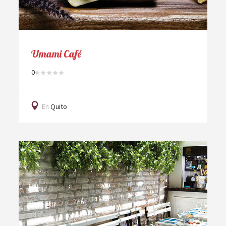
Umami Café
0
En
Quito