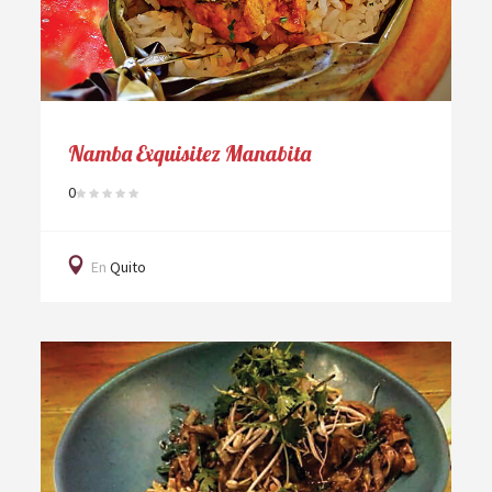
Namba Exquisitez Manabita
0
En
Quito