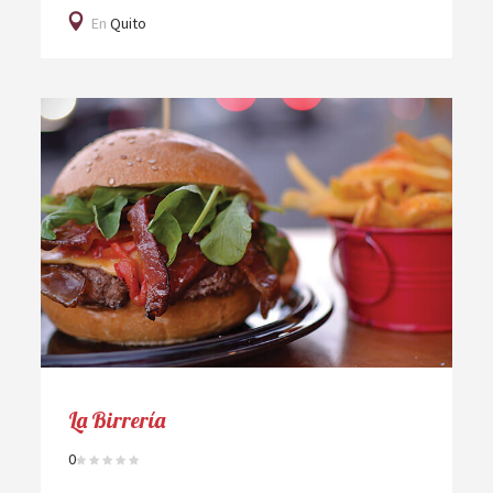
En
Quito
La Birrería
0