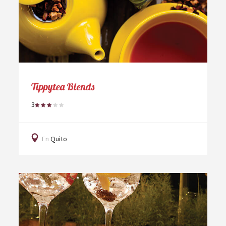
Tippytea Blends
3
En
Quito