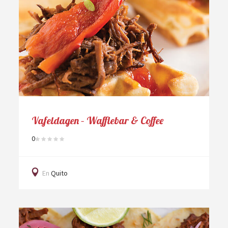
Vafeldagen – Wafflebar & Coffee
0
En
Quito