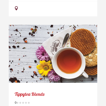
Tippytea Blends
0