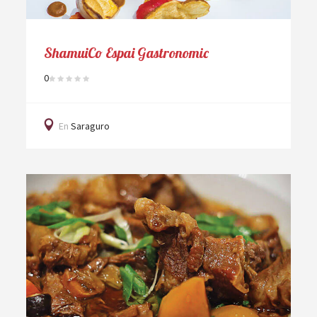
ShamuiCo Espai Gastronomic
0
En
Saraguro