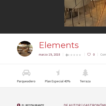
Elements
marzo 19, 2018
0
Com
0
Parqueadero
Plan Especial 40%
Terraza
DE AUTOR | GASTRONÓMI
EL RESTAURANTE