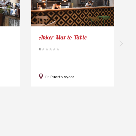
Anker-Mar to Table
D
0
5
En
Puerto Ayora