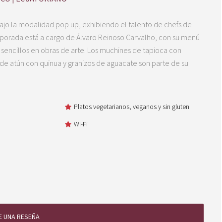
bajo la modalidad pop up, exhibiendo el talento de chefs de
porada está a cargo de Álvaro Reinoso Carvalho, con su menú
 sencillos en obras de arte. Los muchines de tapioca con
 de atún con quinua y granizos de aguacate son parte de su
Platos vegetarianos, veganos y sin gluten
Wi-Fi
E UNA RESEÑA