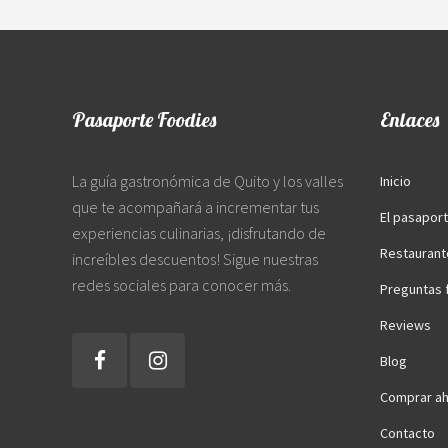
Pasaporte Foodies
Enlaces
La guía gastronómica de Quito y los valles
Inicio
que te acompañará a incrementar tus
El pasapor
experiencias culinarias, ¡disfrutando de
Restaurant
increíbles descuentos! Sigue nuestras
redes sociales para conocer más.
Preguntas 
Reviews
Blog
Comprar ah
Contacto