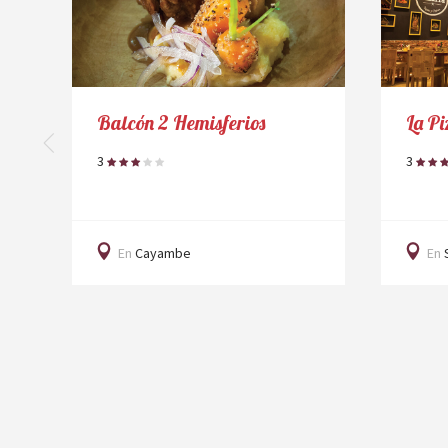
Balcón 2 Hemisferios
La Pi
3
3
En
Cayambe
En