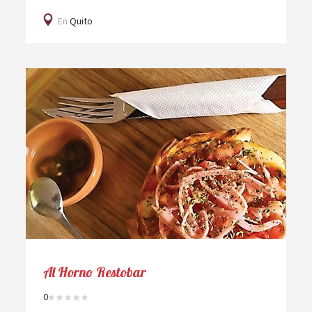
En
Quito
Al Horno Restobar
0