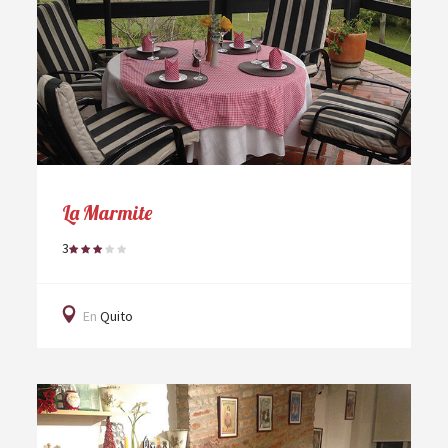
La Marmite
3
En
Quito