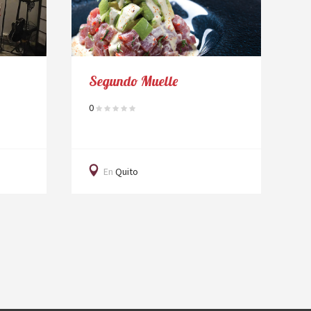
uelle
Banh Mi
0
En
Quito