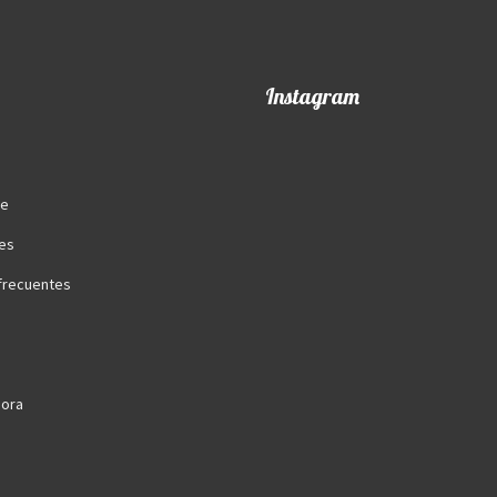
Instagram
te
es
frecuentes
ora