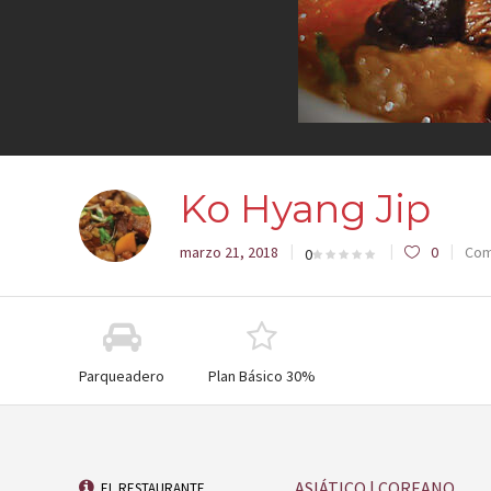
Ko Hyang Jip
marzo 21, 2018
0
Com
0
Parqueadero
Plan Básico 30%
ASIÁTICO | COREANO
EL RESTAURANTE