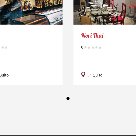
Nori Thai
Segundo M
0
0
En
Quito
En
Quito