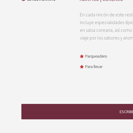
En cada rincón de este rest
incluye especialidades típ
en salsa coreana, así como 
viaje por los sabores y aro
Parqueadero
Para llevar
ESCRIB