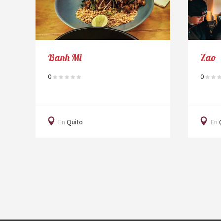
Zao
0
En
Quito