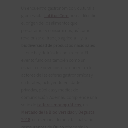
Un encuentro gastronómico y cultural a
gran escala.
Latitud Cero
busca difundir
el origen de los alimentos que
preparamos y consumimos, así como
revalorizar el trabajo agrícola —y la
biodiversidad de productos nacionales
— que hay detrás de cada receta. El
evento funciona también como un
espacio de negocios que conecta a los
actores de las esferas gastronómicas y
culturales, incluyendo entidades
privadas, públicas y medios de
comunicación. Además, comprende una
serie de
talleres monográficos
,
un
Mercado de la Biodiversidad
y
Degusta
2018
:
una semana durante la cual varios
restaurantes de Quito
ofrecerán lo