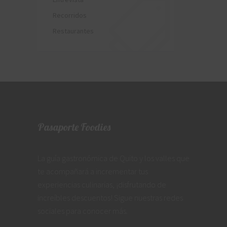
Recorridos
Restaurantes
Pasaporte Foodies
La guía gastronómica de Quito y los valles que
te acompañará a incrementar tus
experiencias culinarias, ¡disfrutando de
increíbles descuentos! Sigue nuestras redes
sociales para conocer más.