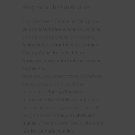
Programa The Final Table
El 20 de noviembre es el estreno global
de este
talent show culinario
que tiene
como jueces a personalidades como
Andoni Aduriz, Grant Achatz,
Enrique
Olvera,
Miguel Bosé
,
Yoshihiro
Narisawa
,
Alessandra Ambrosio y
Anne-
Sophie Pic…
Doce equipos de renombrados chefs de
varios países, entre ellos el chef
ecuatoriano
Rodrigo Pacheco
del
restaurante BocaValdivia
, competirán
por un puesto en la gran mesa final del
programa con los
mejores chefs
del
mundo
. Y, por supuesto, por un sitio entre
la
élite culinaria mundial
.