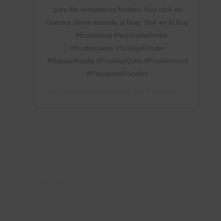
para los verdaderos foodies. Haz click en
nuestra última entrada al blog. (link en la bio)
. . #foodieblog #lecturadelfoodie
#foodiesnews #TuViajeFoodie
#Rutadelfoodie #FoodiesQuito #Foodiemood
#PasaporteFoodies
Una publicación compartida por
Pasaporte Foodies
(@pa
Share :