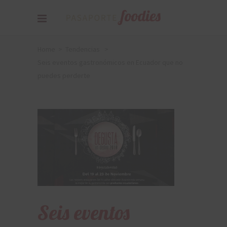
Home
>
Tendencias
>
Seis eventos gastronómicos en Ecuador que no
puedes perderte
Seis eventos