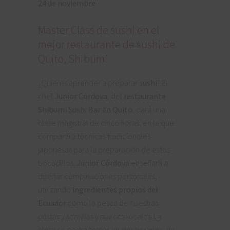
24 de noviembre
Master Class de sushi en el
mejor restaurante de sushi de
Quito, Shibumi
¿Quieres aprender a preparar
sushi
? El
chef
Junior Córdova
, del
restaurante
Shibumi Sushi Bar en Quito
, dará una
clase magistral de cinco horas, en la que
compartirá técnicas tradicionales
japonesas para la preparación de estos
bocadillos.
Junior Córdova
enseñará a
diseñar combinaciones personales,
utilizando
ingredientes propios del
Ecuador
como la pesca de nuestras
costas y semillas y nueces locales. La
clase se podrá tomar en dos horarios, de