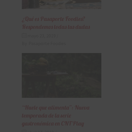
¿Qué es Pasaporte Foodies?
Respondemos todas tus dudas
mayo 23, 2019
By
Pasaporte Foodies
“Huele que alimenta”: Nueva
temporada de la serie
gastronómica en CNT Play