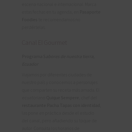
escena nacional e internacional. Marca
estas fechas en tu agenda, en
Pasaporte
Foodies
te recomendamos no
perdértelas.
Canal El Gourmet
Programa S
abores de nuestra tierra,
Ecuador
Viajamos por diferentes ciudades de
nuestro país y conocemos a personajes
que comparten su receta más amada. El
ecuatoriano
Quique Sempere
, chef del
restaurante Pacha Tapas con identidad
,
las pone en práctica desde el estudio
del canal, pero añadiendo su toque de
autor. Consulta los horarios de