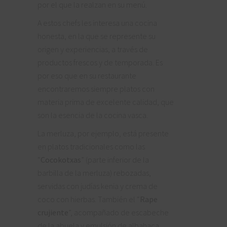
por el que la realzan en su menú.
A estos chefs les interesa una cocina
honesta, en la que se represente su
origen y experiencias, a través de
productos frescos y de temporada. Es
por eso que en su restaurante
encontraremos siempre platos con
materia prima de excelente calidad, que
son la esencia de la cocina vasca.
La merluza, por ejemplo, está presente
en platos tradicionales como las
“
Cocokotxas
” (parte inferior de la
barbilla de la merluza) rebozadas,
servidas con judías kenia y crema de
coco con hierbas. También el “
Rape
crujiente
”, acompañado de escabeche
de la abuela y emulsión de albahaca.