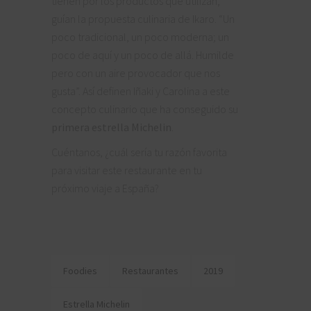
tienen por los productos que utilizan,
guían la propuesta culinaria de Ikaro. “Un
poco tradicional, un poco moderna; un
poco de aquí y un poco de allá. Humilde
pero con un aire provocador que nos
gusta”. Así definen Iñaki y Carolina a este
concepto culinario que ha conseguido su
primera estrella Michelin
.
Cuéntanos, ¿cuál sería tu razón favorita
para visitar este restaurante en tu
próximo viaje a España?
Foodies
Restaurantes
2019
Estrella Michelin