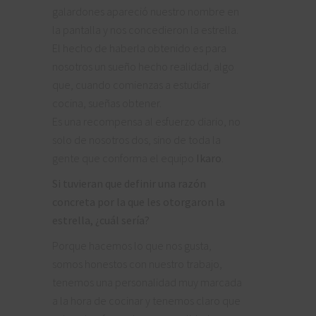
galardones apareció nuestro nombre en
la pantalla y nos concedieron la estrella.
El hecho de haberla obtenido es para
nosotros un sueño hecho realidad, algo
que, cuando comienzas a estudiar
cocina, sueñas obtener.
Es una recompensa al esfuerzo diario, no
solo de nosotros dos, sino de toda la
gente que conforma el equipo
Ikaro
.
Si tuvieran que definir una razón
concreta por la que les otorgaron la
estrella, ¿cuál sería?
Porque hacemos lo que nos gusta,
somos honestos con nuestro trabajo,
tenemos una personalidad muy marcada
a la hora de cocinar y tenemos claro que