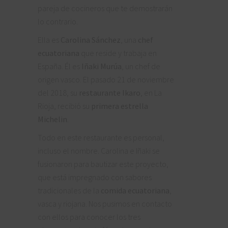
pareja de cocineros que te demostrarán
lo contrario.
Ella es
Carolina Sánchez
, una
chef
ecuatoriana
que reside y trabaja en
España. Él es
Iñaki Murúa
, un chef de
origen vasco. El pasado 21 de noviembre
del 2018, su
restaurante Ikaro
, en La
Rioja, recibió su
primera estrella
Michelin
.
Todo en este restaurante es personal,
incluso el nombre. Carolina e Iñaki se
fusionaron para bautizar este proyecto,
que está impregnado con sabores
tradicionales de la
comida ecuatoriana
,
vasca y riojana. Nos pusimos en contacto
con ellos para conocer los tres