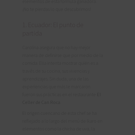
elementos de esta fórmula ganadora.
¡No te pierdas lo que descubrimos!
1. Ecuador: El punto de
partida
Carolina asegura que no hay mejor
manera de definirse que por medio de la
comida. Ella intenta mostrar quién es a
través de su cocina, sus vivencias y
aprendizajes. Sin duda, una de las
experiencias que más le marcaron
fueron sus prácticas en el restaurante
El
Celler de Can Roca
.
El origen cuencano de esta chef se ha
reflejado a lo largo del menú de Ikaro en
elementos como la chicha de uva, la