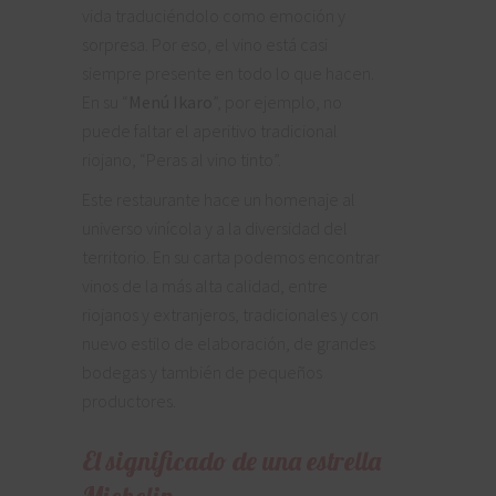
vida traduciéndolo como emoción y
sorpresa. Por eso, el vino está casi
siempre presente en todo lo que hacen.
En su “
Menú Ikaro
”, por ejemplo, no
puede faltar el aperitivo tradicional
riojano, “Peras al vino tinto”.
Este restaurante hace un homenaje al
universo vinícola y a la diversidad del
territorio. En su carta podemos encontrar
vinos de la más alta calidad, entre
riojanos y extranjeros, tradicionales y con
nuevo estilo de elaboración, de grandes
bodegas y también de pequeños
productores.
El significado de una estrella
Michelin