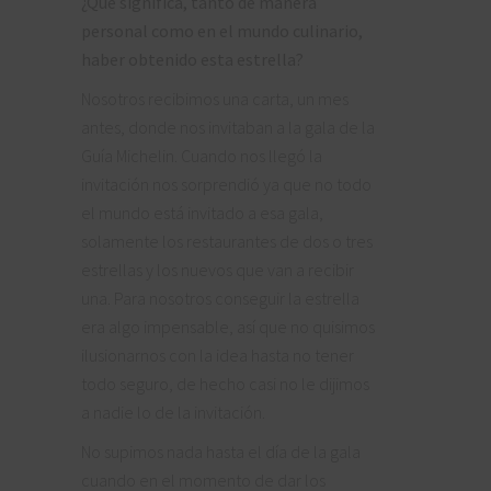
¿Qué significa, tanto de manera
personal como en el mundo culinario,
haber obtenido esta estrella?
Nosotros recibimos una carta, un mes
antes, donde nos invitaban a la gala de la
Guía Michelin. Cuando nos llegó la
invitación nos sorprendió ya que no todo
el mundo está invitado a esa gala,
solamente los restaurantes de dos o tres
estrellas y los nuevos que van a recibir
una. Para nosotros conseguir la estrella
era algo impensable, así que no quisimos
ilusionarnos con la idea hasta no tener
todo seguro, de hecho casi no le dijimos
a nadie lo de la invitación.
No supimos nada hasta el día de la gala
cuando en el momento de dar los