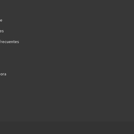
te
es
frecuentes
ora