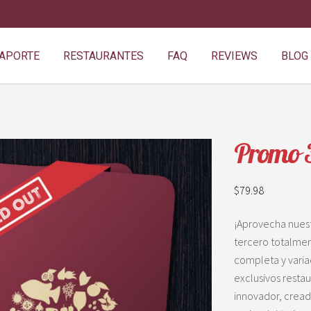
SAPORTE
RESTAURANTES
FAQ
REVIEWS
BLOG
Promo 3
$
79.98
¡Aprovecha nuest
tercero totalment
completa y varia
exclusivos resta
innovador, creado