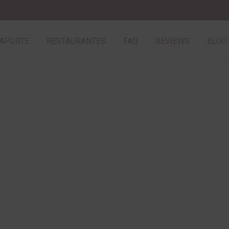
SAPORTE
RESTAURANTES
FAQ
REVIEWS
BLOG