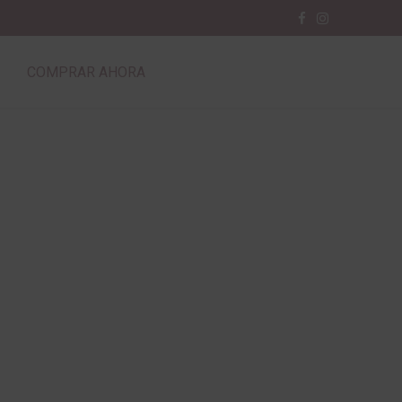
COMPRAR AHORA